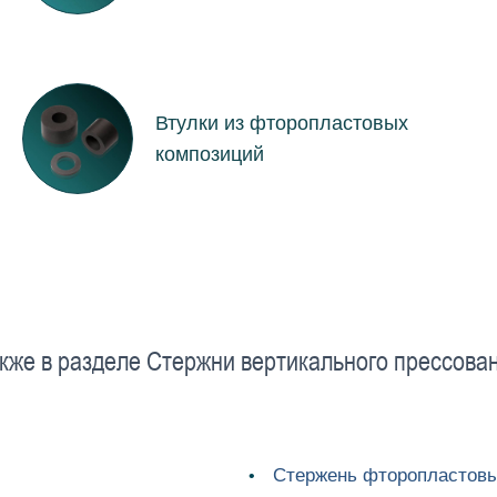
Втулки из фторопластовых
композиций
кже в разделе Cтержни вертикального прессова
Стержень фторопластовы