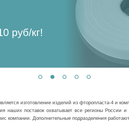
ертежам
2056-76
ржни
сты
0 руб/кг!
ез НДС!
ез НДС!
ни сейчас –
 сейчас –
вляется изготовление изделий из фторопласта-4 и комп
фия наших поставок охватывает все регионы России и 
офис компании. Дополнительные подразделения работают