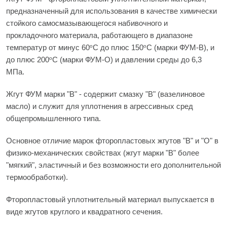
предназначенный для использования в качестве химически
стойкого самосмазывающегося набивочного и
прокладочного материала, работающего в диапазоне
температур от минус 60
С до плюс 150
С (марки ФУМ-В), и
о
о
до плюс 200
С (марки ФУМ-О) и давлении среды до 6,3
о
МПа.
Жгут ФУМ марки "В" - содержит смазку "В" (вазелиновое
масло) и служит для уплотнения в агрессивных сред
общепромышленного типа.
Основное отличие марок фторопластовых жгутов "В" и "О" в
физико-механических свойствах (жгут марки "В" более
"мягкий", эластичный и без возможности его дополнительной
термообработки).
Фторопластовый уплотнительный материал выпускается в
виде жгутов круглого и квадратного сечения.